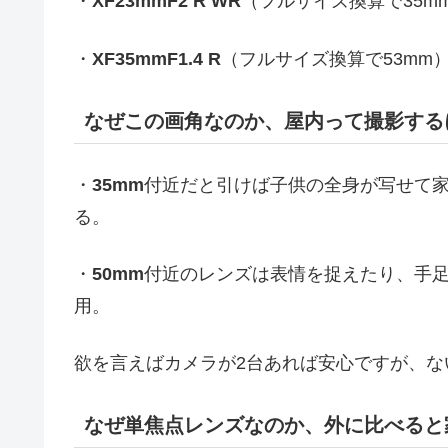
・
XF23mmF2 R WR
（フルサイズ換算で35m
・
XF35mmF1.4 R
（フルサイズ換算で53mm
なぜこの画角なのか、屋内って撮影する
・
35mm
付近だと引けば子供の全身が写せて
る。
・
50mm
付近のレンズは表情を捉えたり、手
用。
欲を言えばカメラが2台あれば安心ですが、な
なぜ単焦点レンズなのか、外に比べると