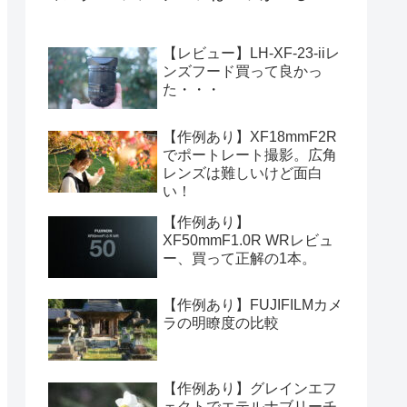
【レビュー】LH-XF-23-iiレ
ンズフード買って良かっ
た・・・
【作例あり】XF18mmF2R
でポートレート撮影。広角
レンズは難しいけど面白
い！
【作例あり】
XF50mmF1.0R WRレビュ
ー、買って正解の1本。
【作例あり】FUJIFILMカメ
ラの明瞭度の比較
【作例あり】グレインエフ
ェクトでエテルナブリーチ