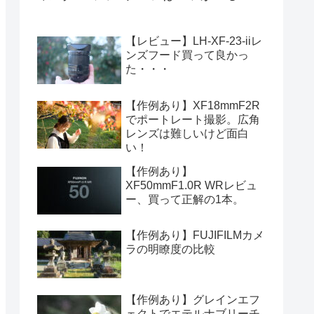
【レビュー】LH-XF-23-iiレ
ンズフード買って良かっ
た・・・
【作例あり】XF18mmF2R
でポートレート撮影。広角
レンズは難しいけど面白
い！
【作例あり】
XF50mmF1.0R WRレビュ
ー、買って正解の1本。
【作例あり】FUJIFILMカメ
ラの明瞭度の比較
【作例あり】グレインエフ
ェクトでエテルナブリーチ