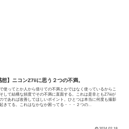
感想】ニコンZ7iiに思う２つの不満。
で使ってとか人から借りての不満とかではなく使っているからこ
そして結構な頻度でその不満に直面する。これは是非ともZ7iiiが
のであれば改善してほしいポイント。ひとつは本当に何度も撮影
起きてる。これはなかなか困ってる・・・２つの...
2024.02.18