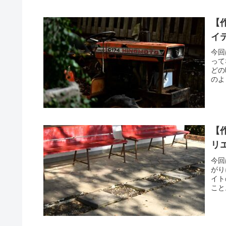
【
イ
今回
って
どの
のよ
【
リ
今回
がり
イト
こと