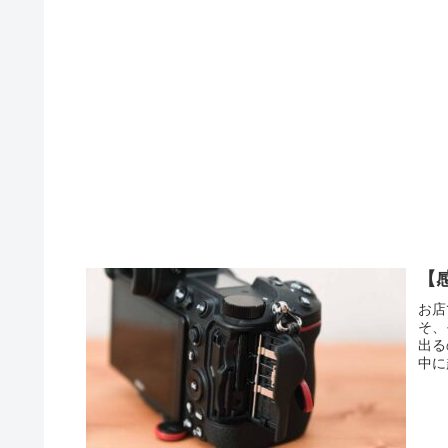
【
お店
そ、
出る
中に