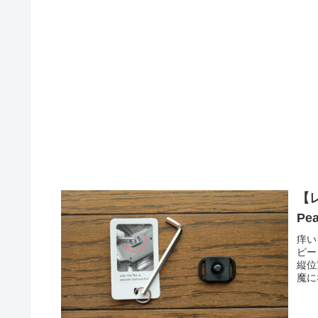
【
Pe
痒い
ピー
縦位
魔に