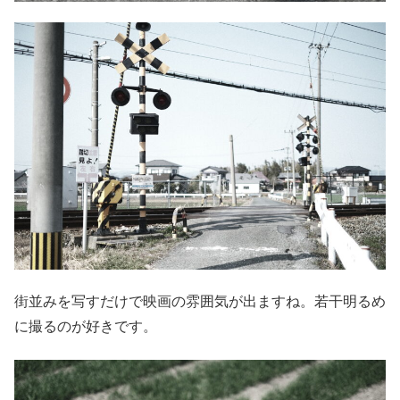
街並みを写すだけで映画の雰囲気が出ますね。若干明るめ
に撮るのが好きです。