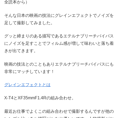
全読本から）
そんな日本の映画の技法にグレインエフェクトでノイズを
足して撮影してみました。
グッと締まりのある描写であるエテルナブリーチバイパス
にノイズを足すことでフィルム感が増して味わいと落ち着
きが出てきます。
映画の技法とのこともありエテルナブリーチバイパスにも
非常にマッチしています！
グレインエフェクトとは
X-T4とXF35mmF1.4Rの組み合わせ。
最近お仕事でよくこの組み合わせで撮影するんですが他の