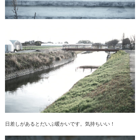
日差しがあるとだいぶ暖かいです。気持ちいい！