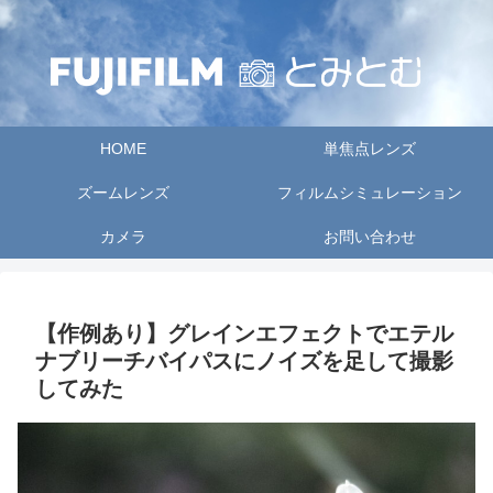
HOME
単焦点レンズ
ズームレンズ
フィルムシミュレーション
カメラ
お問い合わせ
【作例あり】グレインエフェクトでエテル
ナブリーチバイパスにノイズを足して撮影
してみた