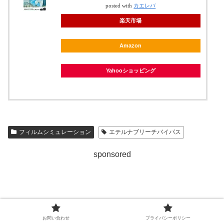
posted with
カエレバ
楽天市場
Amazon
Yahooショッピング
フィルムシミュレーション
エテルナブリーチバイパス
sponsored
お問い合わせ
プライバシーポリシー