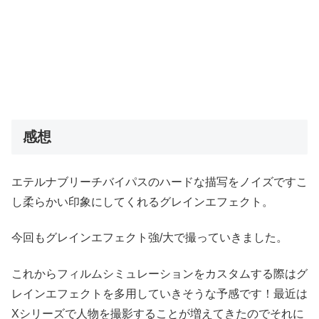
感想
エテルナブリーチバイパスのハードな描写をノイズですこ
し柔らかい印象にしてくれるグレインエフェクト。
今回もグレインエフェクト強/大で撮っていきました。
これからフィルムシミュレーションをカスタムする際はグ
レインエフェクトを多用していきそうな予感です！最近は
Xシリーズで人物を撮影することが増えてきたのでそれに