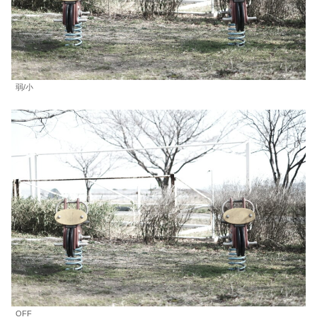
弱/小
OFF