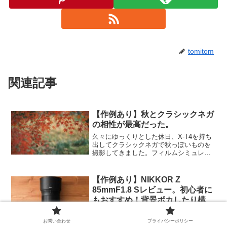
tomitom
関連記事
【作例あり】秋とクラシックネガ
の相性が最高だった。
久々にゆっくりとした休日、X-T4を持ち
出してクラシックネガで秋っぽいものを
撮影してきました。フィルムシミュレー
ションで表現すると季節感が増すのでと
てもいい。とくにクラシックネガと秋は
とても相性がいいなと感じました。その
【作例あり】NIKKOR Z
反面なんてことない写...
85mmF1.8 Sレビュー。初心者に
もおすすめ！背景ボカしたり構図
を学んだり
NIKKOR Z 85mmF1.8 Sなかなかに良い
レンズです。解像度が素晴らしい、サイ
お問い合わせ
プライバシーポリシー