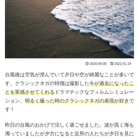
2020.09.08
2022.01.19
台風後は空気が澄んでいて夕日や空が綺麗なことが多いで
す。クラシックネガの特徴は撮影した
今が過去になったこ
とを実感させてくれる
ドラマチックなフィルムシミュレー
ション。
明るく撮った時のクラシックネガの表現が好き
で
す！
昨日の台風のおかげで涼しく過ごせました。波が高く海も
濁っていましたが夕方になると近所の人たちが夕日を見に