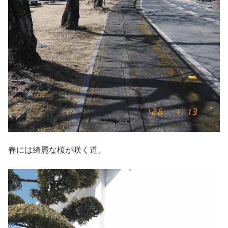
春には綺麗な桜が咲く道。