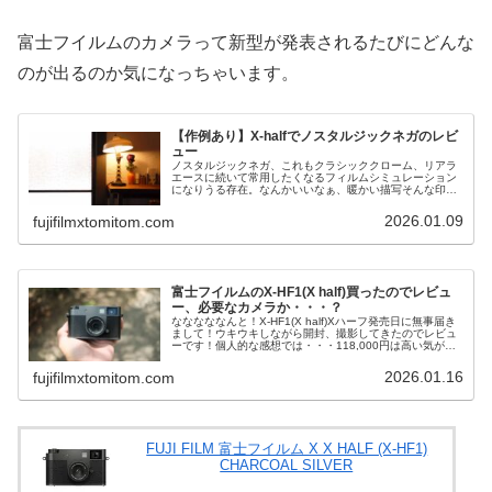
富士フイルムのカメラって新型が発表されるたびにどんな
のが出るのか気になっちゃいます。
【作例あり】X-halfでノスタルジックネガのレビ
ュー
ノスタルジックネガ、これもクラシッククローム、リアラ
エースに続いて常用したくなるフィルムシミュレーション
になりうる存在。なんかいいなぁ、暖かい描写そんな印
象。X-H2Sでのノスタルジックネガのポートレートの記事
もあるのでぜひノスタルジックネ...
2026.01.09
fujifilmxtomitom.com
富士フイルムのX-HF1(X half)買ったのでレビュ
ー、必要なカメラか・・・？
なななななんと！X-HF1(X half)Xハーフ発売日に無事届き
まして！ウキウキしながら開封、撮影してきたのでレビュ
ーです！個人的な感想では・・・118,000円は高い気がす
る・・・！シャッター音がかなり残念ポイント10万以上す
るカメラの...
2026.01.16
fujifilmxtomitom.com
FUJI FILM 富士フイルム X X HALF (X-HF1)
CHARCOAL SILVER