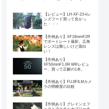
【レビュー】LH-XF-23-iiレ
ンズフード買って良かっ
た・・・
【作例あり】XF18mmF2R
でポートレート撮影。広角
レンズは難しいけど面白
い！
【作例あり】
XF50mmF1.0R WRレビュ
ー、買って正解の1本。
【作例あり】FUJIFILMカメ
ラの明瞭度の比較
【作例あり】グレインエフ
ェクトでエテルナブリーチ