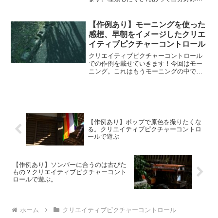
仕上がりを探すのも最近の楽しみ。ポッ
プはクリエイティブピクチャーコントロ
ールの中でも彩度が高く、色味がはっき
【作例あり】モーニングを使った
りとしています。原色を撮...
感想、早朝をイメージしたクリエ
イティブピクチャーコントロール
クリエイティブピクチャーコントロール
での作例を載せていきます！今回はモー
ニング。これはもうモーニングの中でも
早朝。早い朝、日が登る前、街が動き出
す前の雰囲気。そんな朝の青が特徴的な
クリエイティブピクチャーコントロー
ル。作例ぱっと見の印象は本...
【作例あり】ポップで原色を撮りたくな
る。クリエイティブピクチャーコントロ
ールで遊ぶ
【作例あり】ソンバーに合うのは古びた
もの？クリエイティブピクチャーコント
ロールで遊ぶ。
ホーム
クリエイティブピクチャーコントロール