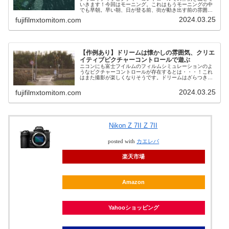
いきます！今回はモーニング。これはもうモーニングの中
でも早朝。早い朝、日が登る前、街が動き出す前の雰囲
気。そんな朝の青が特徴的なクリエイティブピクチャーコ
2024.03.25
fujifilmxtomitom.com
ントロール。作例ぱっと見の印象は本...
【作例あり】ドリームは懐かしの雰囲気、クリエ
イティブピクチャーコントロールで遊ぶ
ニコンにも富士フイルムのフィルムシミュレーションのよ
うなピクチャーコントロールが存在するとは・・・！これ
はまた撮影が楽しくなりそうです。ドリームはざらつきの
ある特徴的な描写でコントラストは浅め、この写りはなん
だか不思議。クリエイティブピクチ...
2024.03.25
fujifilmxtomitom.com
Nikon Z 7II Z 7II
posted with
カエレバ
楽天市場
Amazon
Yahooショッピング