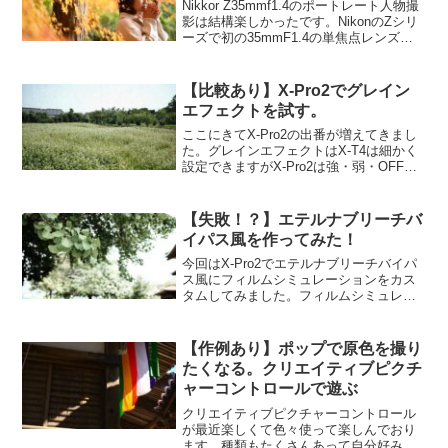
Nikkor Z35mmf1.4のポートレート人物撮
影は結構楽しかったです。NikonのZシリ
ーズで初の35mmF1.4の単焦点レンズ。
F1.2が出るかなぁと期待していましたが
こちらが先でした。10万円前後でこのレ
ンズが買えるならおすすめ、...
【比較あり】X-Pro2でグレイン
エフェクトを試す。
ここにきてX-Pro2の出番が増えてきまし
た。グレインエフェクトはX-T4は細かく
設定できますがX-Pro2は強・弱・OFFの
み。X-T4でグレインエフェクトを解説グ
レインエフェクトを使うとノイズが乗
り、フィルム風に表現したい時には効果
【失敗！？】エテルナブリーチバ
的な...
イパス風を作ってみた！
今回はX-Pro2でエテルナブリーチバイパ
ス風にフィルムシミュレーションをカス
タムしてみました。フィルムシミュレー
ションはクラシッククロームを使用。先
に言っておきますと失敗・・・！エテル
ナブリーチバイパスのいいところまで行
【作例あり】ポップで原色を撮り
きましたが全然でし...
たくなる。クリエイティブピクチ
ャーコントロールで遊ぶ
クリエイティブピクチャーコントロール
が最近楽しくて色々使って楽しんでおり
ます。種類もたくさんあって自分好みの