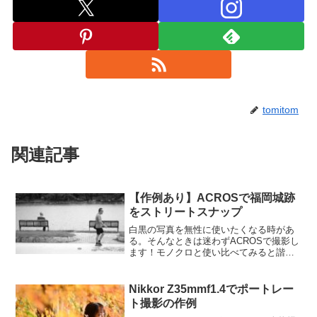
tomitom
関連記事
【作例あり】ACROSで福岡城跡
をストリートスナップ
白黒の写真を無性に使いたくなる時があ
る。そんなときは迷わずACROSで撮影し
ます！モノクロと使い比べてみると諧調
の柔らかさやシャドウの表現がとても好
き・・・。逆光で木の葉を撮影した時の
光の透け感が気持ちいい！白黒写真を撮
Nikkor Z35mmf1.4でポートレー
りたくなる時って頭を...
ト撮影の作例