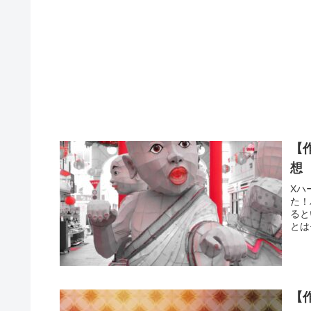
【
想
Xハ
た！
ると
とは
【