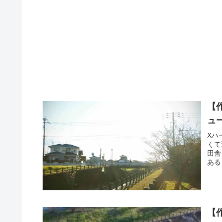
【
ュ
Xハ
くて
田舎
ある
【