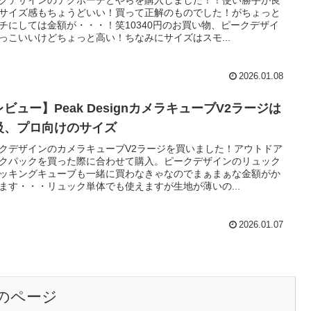
クデザインのテクポーチとやらを購入しました！！使い勝手が良
サイズ感もちょうどいい！買って正解のものでした！がちょっと
チにしては金額が・・・！笑10340円のお買い物、ピークデザイ
っこいいけどちょっと高い！ちなみにサイズはスモ...
2026.01.08
ビュー】Peak DesignカメラキューブV2ラージは
級、プロ向けのサイズ
クデザインのカメラキューブV2ラージを買いました！アウトドア
クパックを買った際に合わせて購入。ピークデザインのリュック
ッキングキューブも一緒に買わなきゃなのでまぁまぁな金額がか
ます・・・リュック単体でも使えますが生地が薄いの...
2026.01.07
のページ