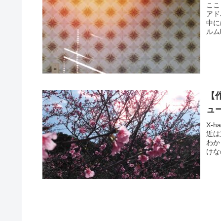
ここ
アド
中に
ルム
【
ュ
X-
近は
わか
けな