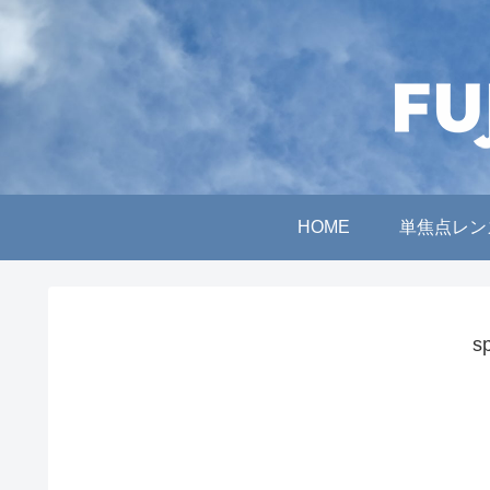
HOME
単焦点レン
s