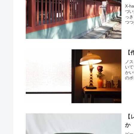
X-
づい
っき
つつ
【
ノス
いて
かい
のポ
【
か