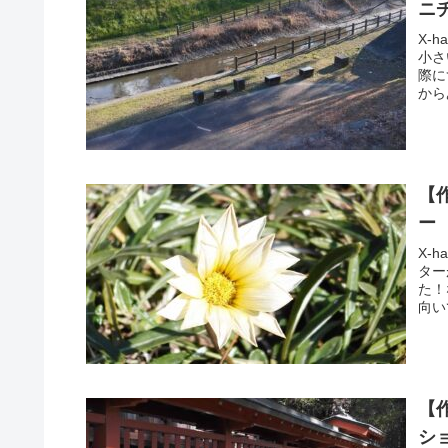
ニ
X-
小さ
際に
から
【
ー
X-
ター
た！
向い
【
シ