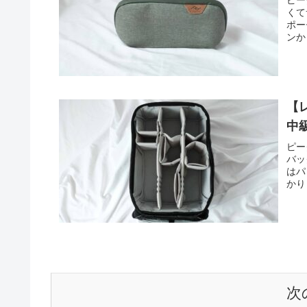
ピー
くて
ポー
ンか
【レ
中
ピー
バッ
はパ
かり
次